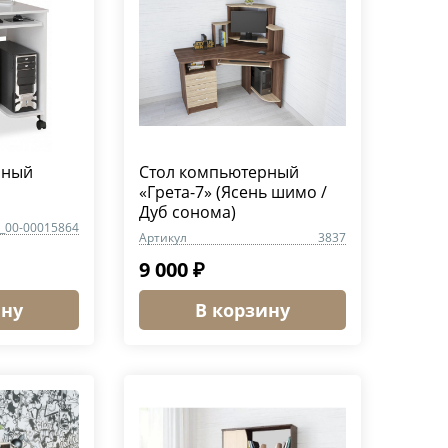
рный
Стол компьютерный
«Грета-7» (Ясень шимо /
Дуб сонома)
_00-00015864
Артикул
3837
9 000 ₽
ину
В корзину