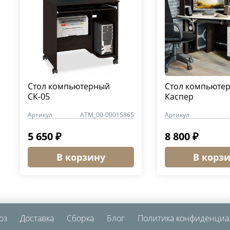
Стол компьютерный
Стол компьюте
СК-05
Каспер
Артикул
ATM_00-00015865
Артикул
5 650 ₽
8 800 ₽
В корзину
В корз
оз
Доставка
Сборка
Блог
Политика конфиденциа