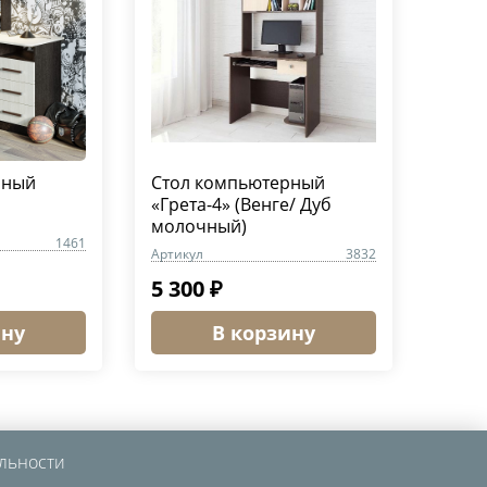
рный
Стол компьютерный
«Грета-4» (Венге/ Дуб
молочный)
1461
Артикул
3832
5 300 ₽
ину
В корзину
льности