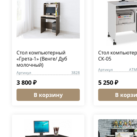
Стол компьютерный
Стол компьюте
«Грета-1» (Венге/ Дуб
СК-05
молочный)
Артикул
ATM
Артикул
3828
3 800 ₽
5 250 ₽
В корзину
В корз