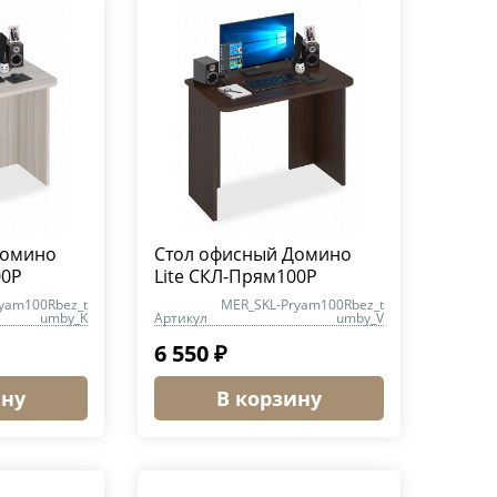
Домино
Стол офисный Домино
00Р
Lite СКЛ-Прям100Р
yam100Rbez_t
MER_SKL-Pryam100Rbez_t
umby_K
Артикул
umby_V
6 550 ₽
ину
В корзину