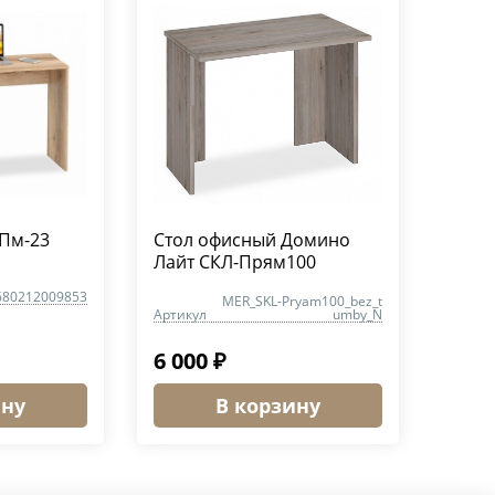
Пм-23
Стол офисный Домино
Лайт СКЛ-Прям100
680212009853
MER_SKL-Pryam100_bez_t
Артикул
umby_N
6 000 ₽
ину
В корзину