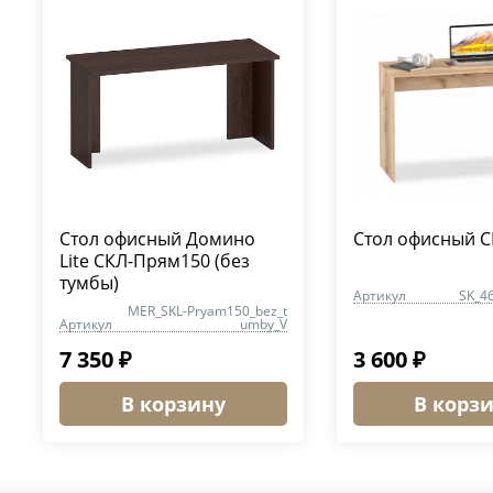
Стол офисный Домино
Стол офисный С
Lite СКЛ-Прям150 (без
тумбы)
Артикул
SK_4
MER_SKL-Pryam150_bez_t
Артикул
umby_V
7 350 ₽
3 600 ₽
В корзину
В корз