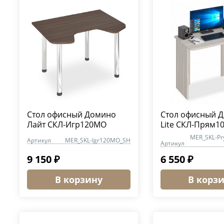
Стол офисный Домино
Стол офисный 
Лайт СКЛ-Игр120МО
Lite СКЛ-Прям1
MER_SKL-Pr
Артикул
MER_SKL-Igr120MO_SH
Артикул
9 150 ₽
6 550 ₽
В корзину
В корз