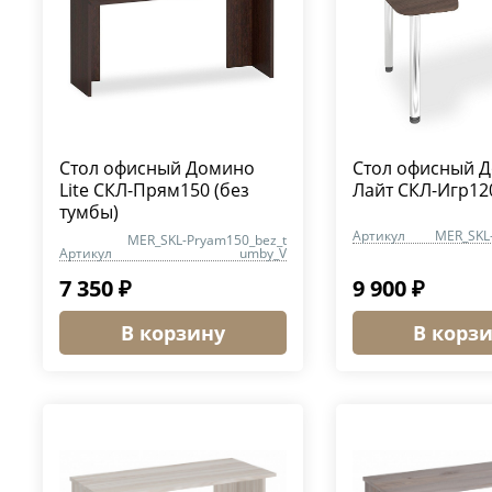
Стол офисный Домино
Стол офисный 
Lite СКЛ-Прям150 (без
Лайт СКЛ-Игр1
тумбы)
Артикул
MER_SKL
MER_SKL-Pryam150_bez_t
Артикул
umby_V
7 350 ₽
9 900 ₽
В корзину
В корз