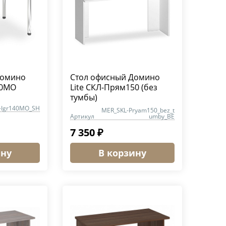
Домино
Стол офисный Домино
20МО
Lite СКЛ-Прям150 (без
тумбы)
-Igr140MO_SH
MER_SKL-Pryam150_bez_t
Артикул
umby_BE
7 350 ₽
ину
В корзину