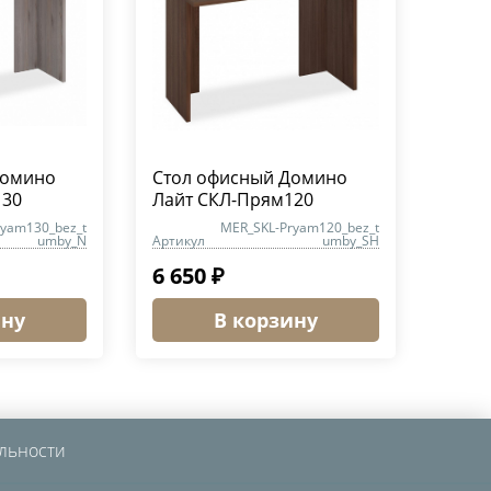
Домино
Стол офисный Домино
130
Лайт СКЛ-Прям120
ryam130_bez_t
MER_SKL-Pryam120_bez_t
umby_N
Артикул
umby_SH
6 650 ₽
ину
В корзину
льности