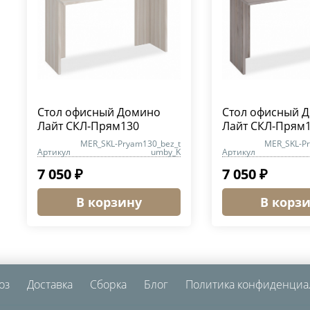
Стол офисный Домино
Стол офисный 
Лайт СКЛ-Прям130
Лайт СКЛ-Прям
MER_SKL-Pryam130_bez_t
MER_SKL-P
Артикул
umby_K
Артикул
7 050 ₽
7 050 ₽
В корзину
В корз
оз
Доставка
Сборка
Блог
Политика конфиденциа