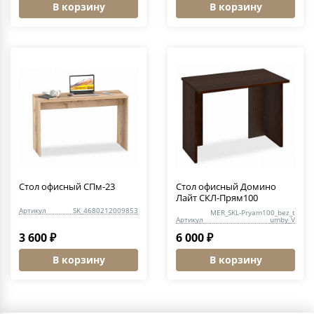
В корзину
В корзину
Стол офисный СПм-23
Стол офисный Домино
Лайт СКЛ-Прям100
Артикул
SK_4680212009853
MER_SKL-Pryam100_bez_t
Артикул
umby_V
3 600 ₽
6 000 ₽
В корзину
В корзину