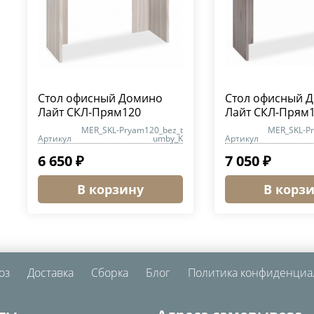
Стол офисный Домино
Стол офисный 
Лайт СКЛ-Прям120
Лайт СКЛ-Прям
MER_SKL-Pryam120_bez_t
MER_SKL-P
Артикул
umby_K
Артикул
6 650 ₽
7 050 ₽
В корзину
В корз
оз
Доставка
Сборка
Блог
Политика конфиденциа