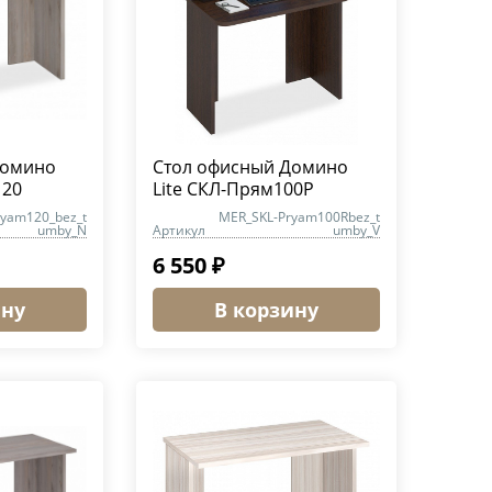
Домино
Стол офисный Домино
120
Lite СКЛ-Прям100Р
ryam120_bez_t
MER_SKL-Pryam100Rbez_t
umby_N
Артикул
umby_V
6 550 ₽
ину
В корзину