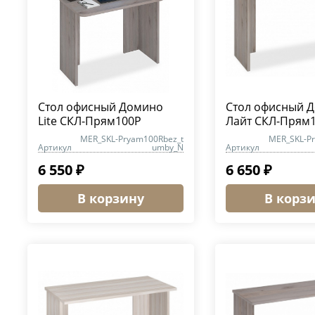
Стол офисный Домино
Стол офисный 
Lite СКЛ-Прям100Р
Лайт СКЛ-Прям
MER_SKL-Pryam100Rbez_t
MER_SKL-P
Артикул
umby_N
Артикул
6 550 ₽
6 650 ₽
В корзину
В корз