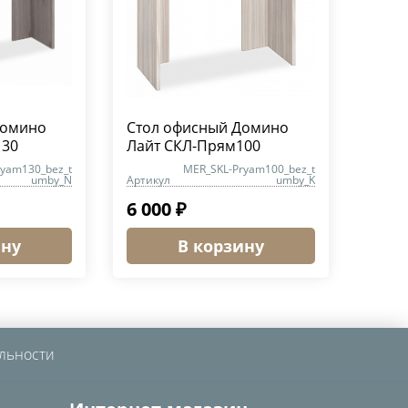
Домино
Стол офисный Домино
130
Лайт СКЛ-Прям100
ryam130_bez_t
MER_SKL-Pryam100_bez_t
umby_N
Артикул
umby_K
6 000 ₽
ину
В корзину
льности