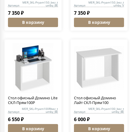
MER_SKL-Pryam150_bez_t
MER_SKL-Pryam150_bez_t
Артикул
umby_BE
Артикул
umby_V
7 350 ₽
7 350 ₽
В корзину
В корзину
Стол офисный Домино Lite
Стол офисный Домино
СКЛ-Прям100Р
Лайт СКЛ-Прям100
MER_SKL-Pryam100Rbez_t
MER_SKL-Pryam100_bez_t
Артикул
umby_BE
Артикул
umby_BE
6 550 ₽
6 000 ₽
В корзину
В корзину