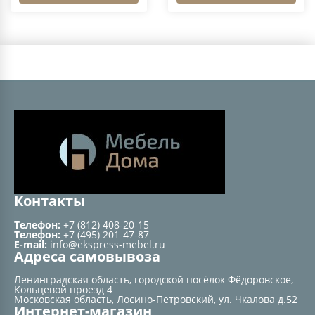
Контакты
Телефон:
+7 (812) 408-20-15
Телефон:
+7 (495) 201-47-87
E-mail:
info@ekspress-mebel.ru
Адреса самовывоза
Ленинградская область, городской посёлок Фёдоровское,
Кольцевой проезд 4
Московская область, Лосино-Петровский, ул. Чкалова д.52
Интернет-магазин