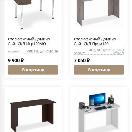
Стол офисный Домино
Стол офисный Домино
Лайт СКЛ-Игр120МО
Лайт СКЛ-Прям130
MER_SKL-Pryam130_bez_t
Артикул
MER_SKL-Igr140MO_SH
Артикул
umby_N
9 900 ₽
7 050 ₽
В корзину
В корзину