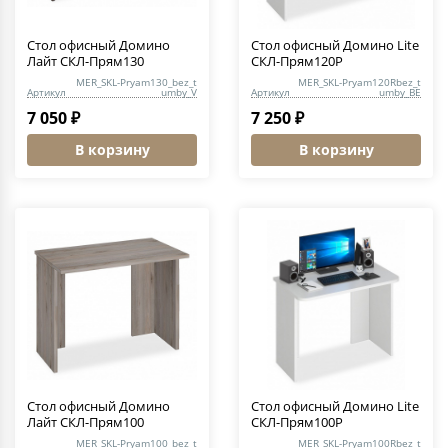
Стол офисный Домино
Стол офисный Домино Lite
Лайт СКЛ-Прям130
СКЛ-Прям120Р
MER_SKL-Pryam130_bez_t
MER_SKL-Pryam120Rbez_t
Артикул
umby_V
Артикул
umby_BE
7 050 ₽
7 250 ₽
В корзину
В корзину
Стол офисный Домино
Стол офисный Домино Lite
Лайт СКЛ-Прям100
СКЛ-Прям100Р
MER_SKL-Pryam100_bez_t
MER_SKL-Pryam100Rbez_t