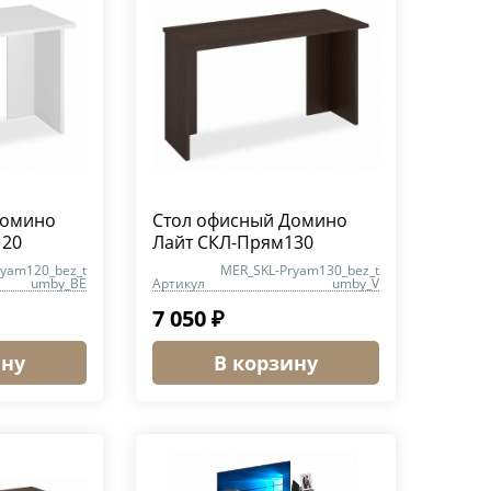
Домино
Стол офисный Домино
120
Лайт СКЛ-Прям130
ryam120_bez_t
MER_SKL-Pryam130_bez_t
umby_BE
Артикул
umby_V
7 050 ₽
ину
В корзину