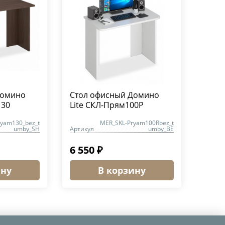
Домино
Стол офисный Домино
130
Lite СКЛ-Прям100Р
ryam130_bez_t
MER_SKL-Pryam100Rbez_t
umby_SH
Артикул
umby_BE
6 550 ₽
ину
В корзину