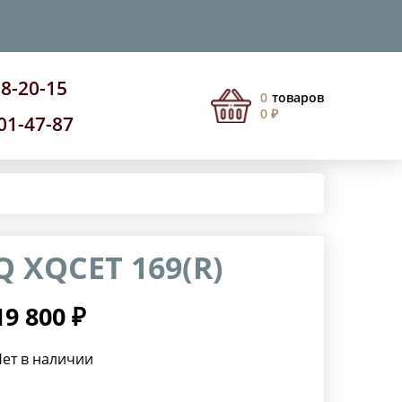
08-20-15
0
товаров
0 ₽
201-47-87
 XQCET 169(R)
19 800 ₽
ет в наличии