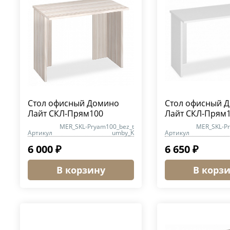
Стол офисный Домино
Стол офисный 
Лайт СКЛ-Прям100
Лайт СКЛ-Прям
MER_SKL-Pryam100_bez_t
MER_SKL-P
Артикул
umby_K
Артикул
6 000 ₽
6 650 ₽
В корзину
В корз