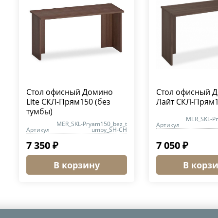
Стол офисный Домино
Стол офисный 
Lite СКЛ-Прям150 (без
Лайт СКЛ-Прям
тумбы)
MER_SKL-P
MER_SKL-Pryam150_bez_t
Артикул
Артикул
umby_SH-CH
7 350 ₽
7 050 ₽
В корзину
В корз