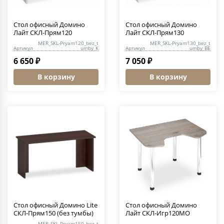
Стол офисный Домино
Стол офисный Домино
Лайт СКЛ-Прям120
Лайт СКЛ-Прям130
MER_SKL-Pryam120_bez_t
MER_SKL-Pryam130_bez_t
Артикул
umby_K
Артикул
umby_BE
6 650 ₽
7 050 ₽
В корзину
В корзину
Стол офисный Домино Lite
Стол офисный Домино
СКЛ-Прям150 (без тумбы)
Лайт СКЛ-Игр120МО
MER_SKL-Pryam150_bez_t