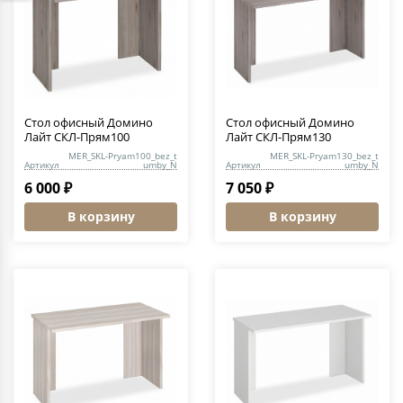
Стол офисный Домино
Стол офисный Домино
Лайт СКЛ-Прям100
Лайт СКЛ-Прям130
MER_SKL-Pryam100_bez_t
MER_SKL-Pryam130_bez_t
Артикул
umby_N
Артикул
umby_N
6 000 ₽
7 050 ₽
В корзину
В корзину