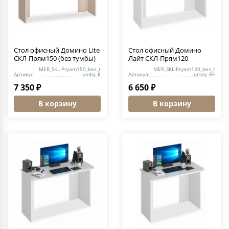
Стол офисный Домино Lite
Стол офисный Домино
СКЛ-Прям150 (без тумбы)
Лайт СКЛ-Прям120
MER_SKL-Pryam150_bez_t
MER_SKL-Pryam120_bez_t
Артикул
umby_K
Артикул
umby_BE
7 350 ₽
6 650 ₽
В корзину
В корзину