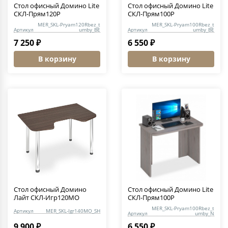
Стол офисный Домино Lite
Стол офисный Домино Lite
СКЛ-Прям120Р
СКЛ-Прям100Р
MER_SKL-Pryam120Rbez_t
MER_SKL-Pryam100Rbez_t
Артикул
umby_BE
Артикул
umby_BE
7 250 ₽
6 550 ₽
В корзину
В корзину
Стол офисный Домино
Стол офисный Домино Lite
Лайт СКЛ-Игр120МО
СКЛ-Прям100Р
MER_SKL-Pryam100Rbez_t
Артикул
MER_SKL-Igr140MO_SH
Артикул
umby_N
9 900 ₽
6 550 ₽