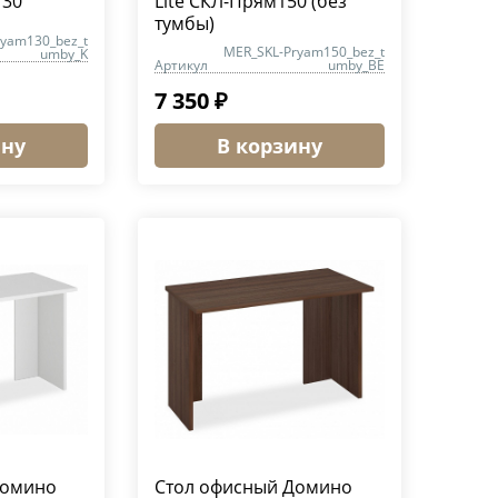
130
Lite СКЛ-Прям150 (без
тумбы)
ryam130_bez_t
MER_SKL-Pryam150_bez_t
umby_K
Артикул
umby_BE
7 350 ₽
ину
В корзину
Домино
Стол офисный Домино