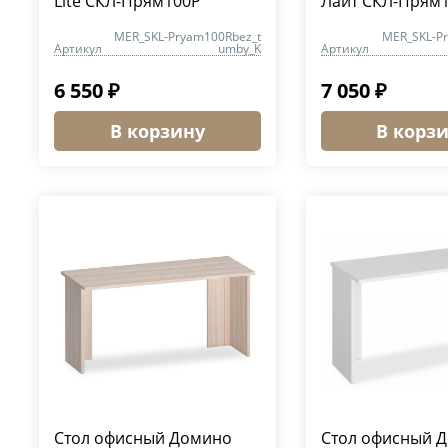
Lite СКЛ-Прям100Р
Лайт СКЛ-Прям
MER_SKL-Pryam100Rbez_t
MER_SKL-P
Артикул
umby_K
Артикул
6 550 ₽
7 050 ₽
В корзину
В корз
Стол офисный Домино
Стол офисный 