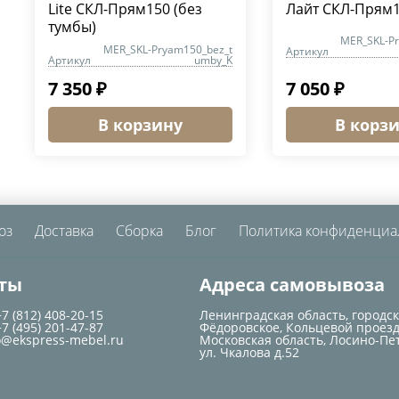
Lite СКЛ-Прям150 (без
Лайт СКЛ-Прям
тумбы)
MER_SKL-P
MER_SKL-Pryam150_bez_t
Артикул
Артикул
umby_K
7 350 ₽
7 050 ₽
В корзину
В корз
оз
Доставка
Сборка
Блог
Политика конфиденциа
ты
Адреса самовывоза
+7 (812) 408-20-15
Ленинградская область, городс
+7 (495) 201-47-87
Фёдоровское, Кольцевой проезд
o@ekspress-mebel.ru
Московская область, Лосино-Пе
ул. Чкалова д.52