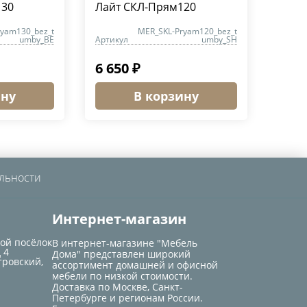
130
Лайт СКЛ-Прям120
ryam130_bez_t
MER_SKL-Pryam120_bez_t
umby_BE
Артикул
umby_SH
6 650 ₽
ину
В корзину
льности
Интернет-магазин
кой посёлок
В интернет-магазине "Мебель
 4
Дома" представлен широкий
тровский,
ассортимент домашней и офисной
мебели по низкой стоимости.
Доставка по Москве, Санкт-
Петербурге и регионам России.