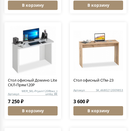
В корзину
В корзину
Стол офисный Домино Lite
Стол офисный СПм-23
СКЛ-Прям120Р
Артикул
SK_4680212009853
MER_SKL-Pryam120Rbez_t
Артикул
umby_BE
7 250 ₽
3 600 ₽
В корзину
В корзину