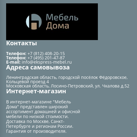
Контакты
Телефон:
+7 (812) 408-20-15
Телефон:
+7 (495) 201-47-87
E-mail:
info@ekspress-mebel.ru
Адреса самовывоза
Ленинградская область, городской посёлок Фёдоровское,
Кольцевой проезд 4
Московская область, Лосино-Петровский, ул. Чкалова д.52
Интернет-магазин
В интернет-магазине "Мебель
Дома" представлен широкий
ассортимент домашней и офисной
мебели по низкой стоимости.
Доставка по Москве, Санкт-
Петербурге и регионам России.
Гарантия от производителя.