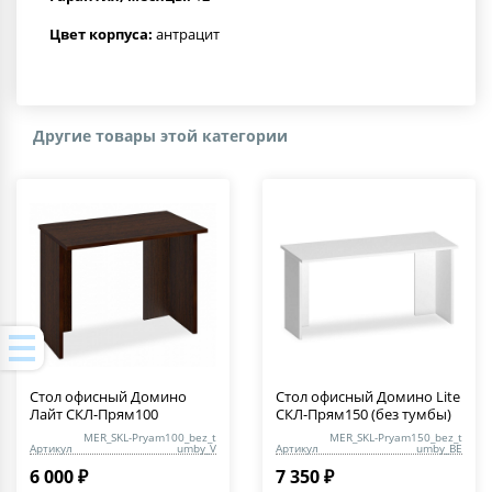
Цвет корпуса:
антрацит
Другие товары этой категории
Стол офисный Домино
Стол офисный Домино Lite
Лайт СКЛ-Прям100
СКЛ-Прям150 (без тумбы)
MER_SKL-Pryam100_bez_t
MER_SKL-Pryam150_bez_t
Артикул
umby_V
Артикул
umby_BE
6 000 ₽
7 350 ₽