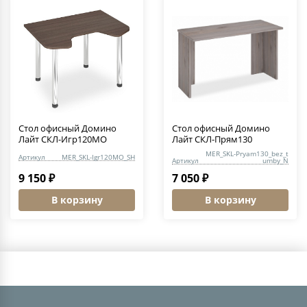
Стол офисный Домино
Стол офисный Домино
Лайт СКЛ-Игр120МО
Лайт СКЛ-Прям130
MER_SKL-Pryam130_bez_t
Артикул
MER_SKL-Igr120MO_SH
Артикул
umby_N
9 150 ₽
7 050 ₽
В корзину
В корзину