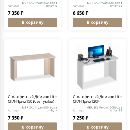
MER_SKL-Pryam150_bez_t
MER_SKL-Pryam120_bez_t
Артикул
umby_N
Артикул
umby_BE
7 350 ₽
6 650 ₽
В корзину
В корзину
Стол офисный Домино Lite
Стол офисный Домино Lite
СКЛ-Прям150 (без тумбы)
СКЛ-Прям120Р
MER_SKL-Pryam150_bez_t
MER_SKL-Pryam120Rbez_t
Артикул
umby_K
Артикул
umby_BE
7 350 ₽
7 250 ₽
В корзину
В корзину