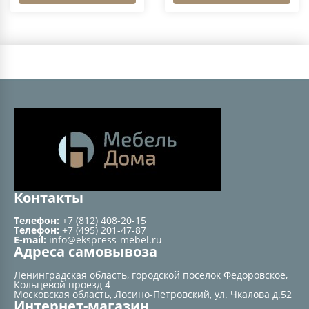
Контакты
Телефон:
+7 (812) 408-20-15
Телефон:
+7 (495) 201-47-87
E-mail:
info@ekspress-mebel.ru
Адреса самовывоза
Ленинградская область, городской посёлок Фёдоровское,
Кольцевой проезд 4
Московская область, Лосино-Петровский, ул. Чкалова д.52
Интернет-магазин