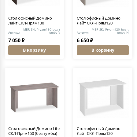
Стол офисный Домино
Стол офисный Домино
Лайт СКЛ-Прям130
Лайт СКЛ-Прям120
MER_SKL-Pryam130_bez_t
MER_SKL-Pryam120_bez_t
Артикул
umby_V
Артикул
umby_N
7 050 ₽
6 650 ₽
В корзину
В корзину
Стол офисный Домино Lite
Стол офисный Домино
СКЛ-Прям150 (без тумбы)
Лайт СКЛ-Прям120