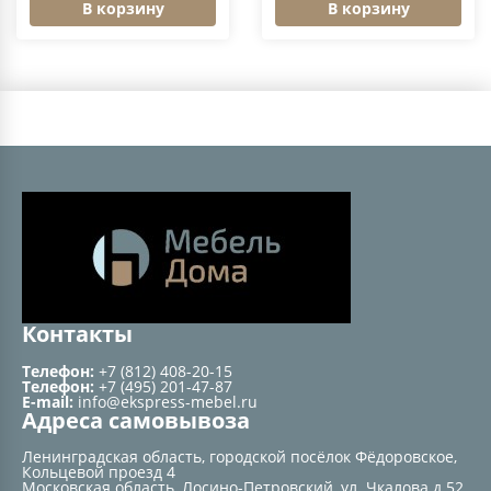
В корзину
В корзину
Контакты
Телефон:
+7 (812) 408-20-15
Телефон:
+7 (495) 201-47-87
E-mail:
info@ekspress-mebel.ru
Адреса самовывоза
Ленинградская область, городской посёлок Фёдоровское,
Кольцевой проезд 4
Московская область, Лосино-Петровский, ул. Чкалова д.52