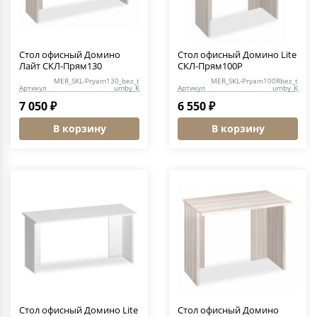
Стол офисный Домино
Стол офисный Домино Lite
Лайт СКЛ-Прям130
СКЛ-Прям100Р
MER_SKL-Pryam130_bez_t
MER_SKL-Pryam100Rbez_t
Артикул
umby_K
Артикул
umby_K
7 050 ₽
6 550 ₽
В корзину
В корзину
Стол офисный Домино Lite
Стол офисный Домино