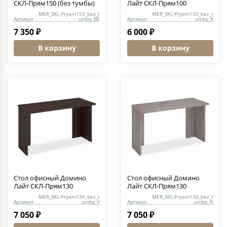
СКЛ-Прям150 (без тумбы)
Лайт СКЛ-Прям100
MER_SKL-Pryam150_bez_t
MER_SKL-Pryam100_bez_t
Артикул
umby_BE
Артикул
umby_K
7 350 ₽
6 000 ₽
В корзину
В корзину
Стол офисный Домино
Стол офисный Домино
Лайт СКЛ-Прям130
Лайт СКЛ-Прям130
MER_SKL-Pryam130_bez_t
MER_SKL-Pryam130_bez_t
Артикул
umby_V
Артикул
umby_N
7 050 ₽
7 050 ₽