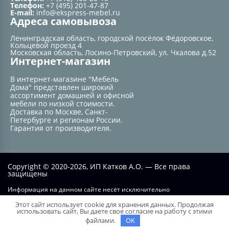
Телефон:
+7 (495) 201-47-87
E-mail:
info@ekspress-mebel.ru
Адреса самовывоза
Ленинградская область, городской посёлок Фёдоровское,
Кольцевой проезд 4
Московская область, Лосино-Петровский, ул. Чкалова д.52
Интернет-магазин
В интернет-магазине "Мебель
Дома" представлен широкий
ассортимент домашней и офисной
мебели по низкой стоимости.
Доставка по Москве, Санкт-
Петербурге и регионам России.
Гарантия от производителя.
Copyright © 2020-2026, ИП Катков А.О. — Все права
защищены
Информация на данном сайте несёт исключительно
информационный характер и не при каких условиях не является
Этот сайт использует cookie для хранения данных. Продолжая
публичной офертой, определяемой положением статьи №437 ГК РФ.
использовать сайт, Вы даете свое согласие на работу с этими
файлами.
OK