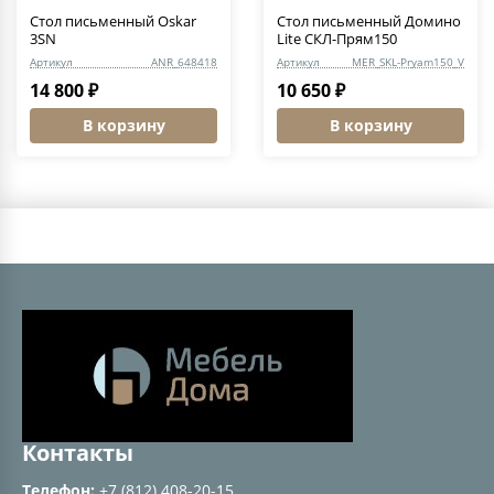
Стол письменный Oskar
Стол письменный Домино
3SN
Lite СКЛ-Прям150
Артикул
ANR_648418
Артикул
MER_SKL-Pryam150_V
14 800 ₽
10 650 ₽
В корзину
В корзину
Контакты
Телефон:
+7 (812) 408-20-15