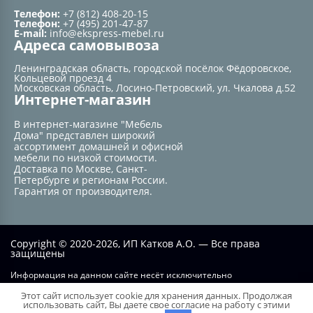
Телефон:
+7 (812) 408-20-15
Телефон:
+7 (495) 201-47-87
E-mail:
info@ekspress-mebel.ru
Адреса самовывоза
Ленинградская область, городской посёлок Фёдоровское,
Кольцевой проезд 4
Московская область, Лосино-Петровский, ул. Чкалова д.52
Интернет-магазин
В интернет-магазине "Мебель
Дома" представлен широкий
ассортимент домашней и офисной
мебели по низкой стоимости.
Доставка по Москве, Санкт-
Петербурге и регионам России.
Гарантия от производителя.
Copyright © 2020-2026, ИП Катков А.О. — Все права
защищены
Информация на данном сайте несёт исключительно
информационный характер и не при каких условиях не является
Этот сайт использует cookie для хранения данных. Продолжая
публичной офертой, определяемой положением статьи №437 ГК РФ.
использовать сайт, Вы даете свое согласие на работу с этими