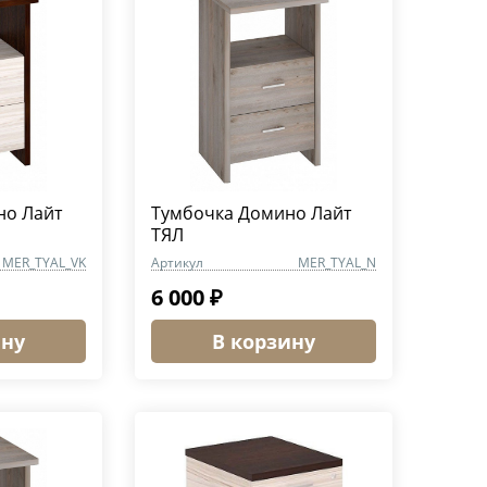
но Лайт
Тумбочка Домино Лайт
ТЯЛ
MER_TYAL_VK
Артикул
MER_TYAL_N
6 000 ₽
ину
В корзину