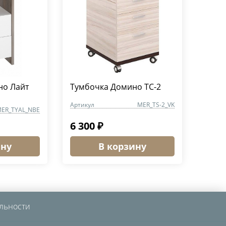
но Лайт
Тумбочка Домино ТС-2
Артикул
MER_TS-2_VK
ER_TYAL_NBE
6 300 ₽
ину
В корзину
льности