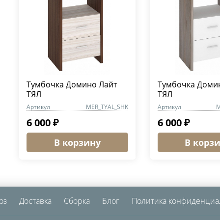
Тумбочка Домино Лайт
Тумбочка Доми
ТЯЛ
ТЯЛ
Артикул
MER_TYAL_SHK
Артикул
M
6 000 ₽
6 000 ₽
В корзину
В корз
оз
Доставка
Сборка
Блог
Политика конфиденциа