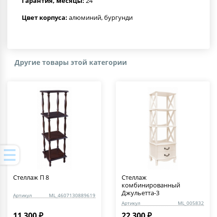
Гарантия, месяцы:
24
Цвет корпуса:
алюминий, бургунди
Другие товары этой категории
Стеллаж П 8
Стеллаж
комбинированный
Джульетта-3
Артикул
ML_4607130889619
Артикул
ML_005832
11 300 ₽
22 300 ₽