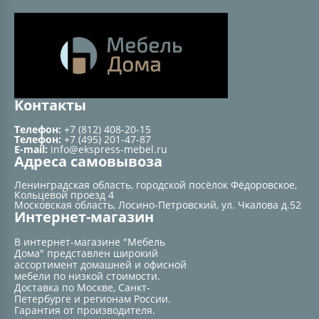
Контакты
Телефон:
+7 (812) 408-20-15
Телефон:
+7 (495) 201-47-87
E-mail:
info@ekspress-mebel.ru
Адреса самовывоза
Ленинградская область, городской посёлок Фёдоровское,
Кольцевой проезд 4
Московская область, Лосино-Петровский, ул. Чкалова д.52
Интернет-магазин
В интернет-магазине "Мебель
Дома" представлен широкий
ассортимент домашней и офисной
мебели по низкой стоимости.
Доставка по Москве, Санкт-
Петербурге и регионам России.
Гарантия от производителя.