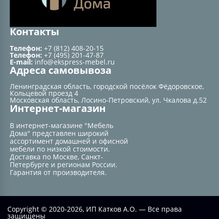
Контакты
Телефон:
+7 (812) 408-20-15
Телефон:
+7 (495) 201-47-87
E-mail:
info@ekspress-mebel.ru
Адреса самовывоза
Ленинградская область, городской посёлок Фёдоровское,
Кольцевой проезд 4
Московская область, Лосино-Петровский, ул. Чкалова д.52
Интернет-магазин
В интернет-магазине "Мебель
Дома" представлен широкий
ассортимент домашней и офисной
мебели по низкой стоимости.
Доставка по Москве, Санкт-
Петербурге и регионам России.
Гарантия от производителя.
Copyright © 2020-2026, ИП Катков А.О. — Все права
защищены