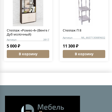
Стеллаж «Ромео-4» (Венге /
Стеллаж П 8
Дуб молочный)
Артикул
ML_4607130889602
Артикул
3917
5 000 ₽
11 300 ₽
В корзину
В корзину