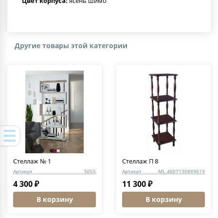
Цвет корпуса:
ясень шимо
Другие товары этой категории
Стеллаж № 1
Стеллаж П 8
Артикул
5055
Артикул
ML_4607130889619
4 300 ₽
11 300 ₽
В корзину
В корзину