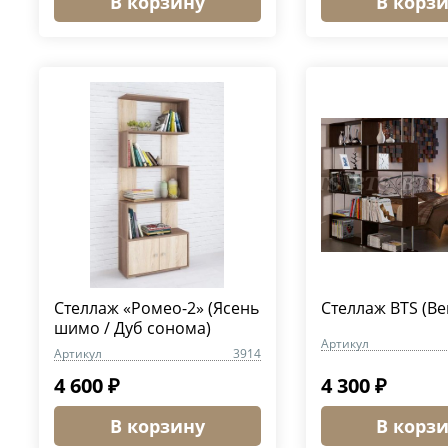
В корзину
В корз
Стеллаж «Ромео-2» (Ясень
Стеллаж BTS (Ве
шимо / Дуб сонома)
Артикул
Артикул
3914
4 600 ₽
4 300 ₽
В корзину
В корз