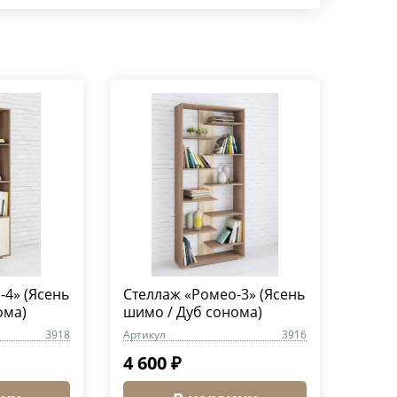
-4» (Ясень
Стеллаж «Ромео-3» (Ясень
ома)
шимо / Дуб сонома)
3918
Артикул
3916
4 600 ₽