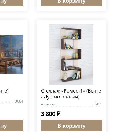
ину
В корзину
нге)
Стеллаж «Ромео-1» (Венге
/ Дуб молочный)
3664
Артикул
3911
3 800 ₽
ину
В корзину