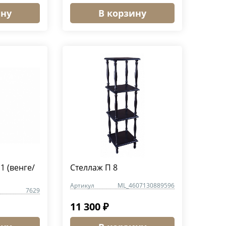
ину
В корзину
1 (венге/
Стеллаж П 8
Артикул
ML_4607130889596
7629
11 300 ₽