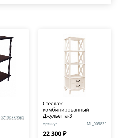
Стеллаж
комбинированный
Джульетта-3
607130889565
Артикул
ML_005832
22 300 ₽