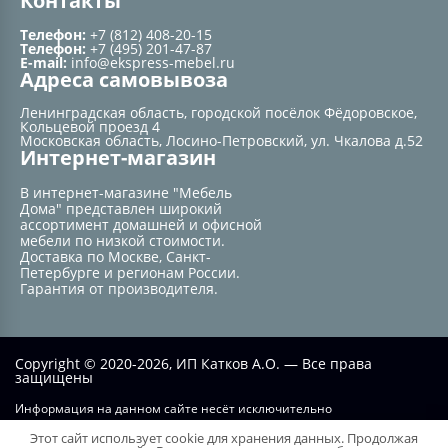
Контакты
Телефон:
+7 (812) 408-20-15
Телефон:
+7 (495) 201-47-87
E-mail:
info@ekspress-mebel.ru
Адреса самовывоза
Ленинградская область, городской посёлок Фёдоровское,
Кольцевой проезд 4
Московская область, Лосино-Петровский, ул. Чкалова д.52
Интернет-магазин
В интернет-магазине "Мебель
Дома" представлен широкий
ассортимент домашней и офисной
мебели по низкой стоимости.
Доставка по Москве, Санкт-
Петербурге и регионам России.
Гарантия от производителя.
Copyright © 2020-2026, ИП Катков А.О. — Все права
защищены
Информация на данном сайте несёт исключительно
информационный характер и не при каких условиях не является
Этот сайт использует cookie для хранения данных. Продолжая