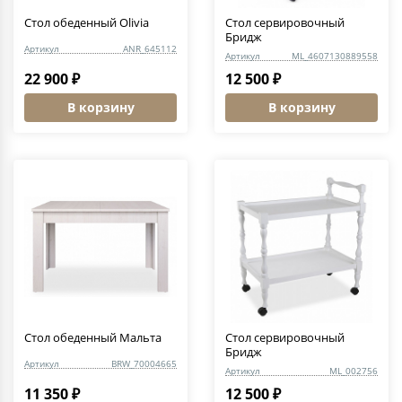
Стол обеденный Olivia
Стол сервировочный
Бридж
Артикул
ANR_645112
Артикул
ML_4607130889558
22 900 ₽
12 500 ₽
В корзину
В корзину
Стол обеденный Мальта
Стол сервировочный
Бридж
Артикул
BRW_70004665
Артикул
ML_002756
11 350 ₽
12 500 ₽