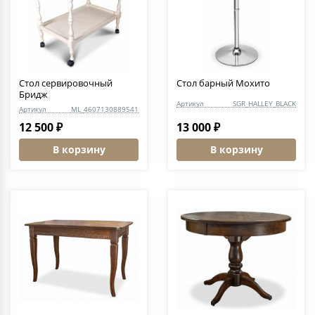
Стол сервировочный
Стол барный Мохито
Бридж
Артикул
SGR_HALLEY_BLACK
Артикул
ML_4607130889541
12 500 ₽
13 000 ₽
В корзину
В корзину