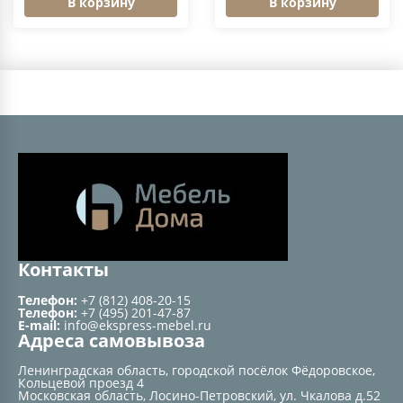
В корзину
В корзину
Контакты
Телефон:
+7 (812) 408-20-15
Телефон:
+7 (495) 201-47-87
E-mail:
info@ekspress-mebel.ru
Адреса самовывоза
Ленинградская область, городской посёлок Фёдоровское,
Кольцевой проезд 4
Московская область, Лосино-Петровский, ул. Чкалова д.52