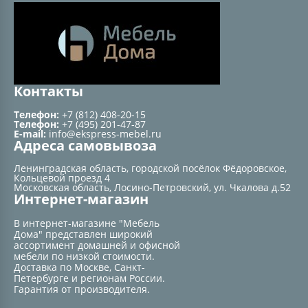
Контакты
Телефон:
+7 (812) 408-20-15
Телефон:
+7 (495) 201-47-87
E-mail:
info@ekspress-mebel.ru
Адреса самовывоза
Ленинградская область, городской посёлок Фёдоровское,
Кольцевой проезд 4
Московская область, Лосино-Петровский, ул. Чкалова д.52
Интернет-магазин
В интернет-магазине "Мебель
Дома" представлен широкий
ассортимент домашней и офисной
мебели по низкой стоимости.
Доставка по Москве, Санкт-
Петербурге и регионам России.
Гарантия от производителя.