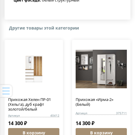
Цвет фасада:
белый структурный
Другие товары этой категории
Прихожая Хелен ПР-01
Прихожая «Ирма-2»
(Хельга), дуб крафт
(Белый)
золотой/белый
Артикул
375711
Артикул
40412
14 300 ₽
14 300 ₽
В корзину
В корзину