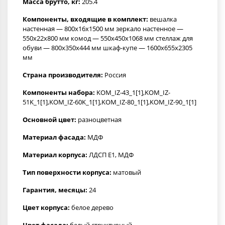
Масса брутто, кг:
205.4
Компоненты, входящие в комплект:
вешалка
настенная — 800x16x1500 мм зеркало настенное —
550x22x800 мм комод — 550x450x1068 мм стеллаж для
обуви — 800x350x444 мм шкаф-купе — 1600x655x2305
мм
Страна производителя:
Россия
Компоненты набора:
KOM_IZ-43_1[1],KOM_IZ-
51K_1[1],KOM_IZ-60K_1[1],KOM_IZ-80_1[1],KOM_IZ-90_1[1]
Основной цвет:
разноцветная
Материал фасада:
МДФ
Материал корпуса:
ЛДСП Е1, МДФ
Тип поверхности корпуса:
матовый
Гарантия, месяцы:
24
Цвет корпуса:
белое дерево