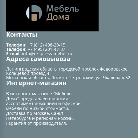
Контакты
Телефон:
+7 (812) 408-20-15
Телефон:
+7 (495) 201-47-87
E-mail:
info@ekspress-mebel.ru
Адреса самовывоза
Ленинградская область, городской посёлок Фёдоровское,
Кольцевой проезд 4
Московская область, Лосино-Петровский, ул. Чкалова д.52
Интернет-магазин
В интернет-магазине "Мебель
Дома" представлен широкий
ассортимент домашней и офисной
мебели по низкой стоимости.
Доставка по Москве, Санкт-
Петербурге и регионам России.
Гарантия от производителя.