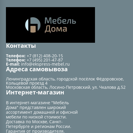
Контакты
Телефон:
+7 (812) 408-20-15
Телефон:
+7 (495) 201-47-87
E-mail:
info@ekspress-mebel.ru
Адреса самовывоза
Ленинградская область, городской посёлок Фёдоровское,
Кольцевой проезд 4
Московская область, Лосино-Петровский, ул. Чкалова д.52
Интернет-магазин
В интернет-магазине "Мебель
Дома" представлен широкий
ассортимент домашней и офисной
мебели по низкой стоимости.
Доставка по Москве, Санкт-
Петербурге и регионам России.
Гарантия от производителя.