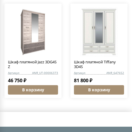
Шкаф платяной Jazz 3DG4S
Шкаф платяной Tiffany
Z
3D4S
Артикул
ANR_UT-00006373
Артикул
ANR_647652
46 750 ₽
81 800 ₽
В корзину
В корзину