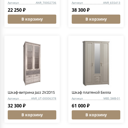
Артикул
ANR_70002736
Артикул
ANR_655413
22 250 ₽
38 300 ₽
В корзину
В корзину
Шкаф-витрина Jazz 2V2D1S
Шкаф платяной Белла
Артикул
ANR_UT-00006378
Артикул
MBS_SMB-01
32 300 ₽
61 000 ₽
В корзину
В корзину