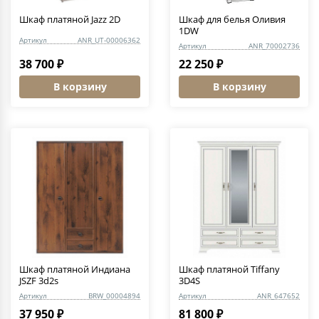
Шкаф платяной Jazz 2D
Шкаф для белья Оливия
1DW
Артикул
ANR_UT-00006362
Артикул
ANR_70002736
38 700 ₽
22 250 ₽
В корзину
В корзину
Шкаф платяной Индиана
Шкаф платяной Tiffany
JSZF 3d2s
3D4S
Артикул
BRW_00004894
Артикул
ANR_647652
37 950 ₽
81 800 ₽