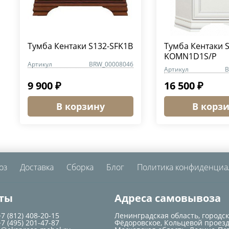
Тумба Кентаки S132-SFK1B
Тумба Кентаки S
KOMN1D1S/P
Артикул
BRW_00008046
Артикул
B
9 900 ₽
16 500 ₽
В корзину
В корз
оз
Доставка
Сборка
Блог
Политика конфиденциа
ты
Адреса самовывоза
+7 (812) 408-20-15
Ленинградская область, городс
+7 (495) 201-47-87
Фёдоровское, Кольцевой проезд