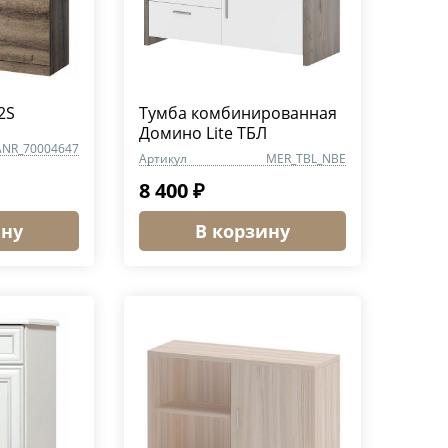
2S
Тумба комбинированная
Домино Lite ТБЛ
ANR_70004647
Артикул
MER_TBL_NBE
8 400 ₽
ину
В корзину