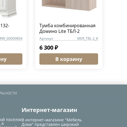
132-
Тумба комбинированная
Домино Lite ТБЛ-2
RW_00009804
Артикул
MER_TBL-2_K
6 300 ₽
ину
В корзину
льности
Интернет-магазин
кой посёлок
В интернет-магазине "Мебель
 4
Дома" представлен широкий