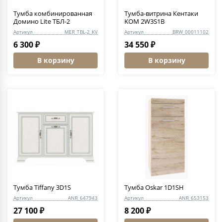
Тумба комбинированная
Тумба-витрина Кентаки
Домино Lite ТБЛ-2
KOM 2W3S1B
Артикул
MER_TBL-2_KV
Артикул
BRW_00011102
6 300 ₽
34 550 ₽
В корзину
В корзину
Тумба Tiffany 3D1S
Тумба Oskar 1D1SH
Артикул
ANR_647943
Артикул
ANR_653153
27 100 ₽
8 200 ₽