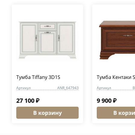
Тумба Tiffany 3D1S
Тумба Кентаки 
Артикул
ANR_647943
Артикул
B
27 100 ₽
9 900 ₽
В корзину
В корз