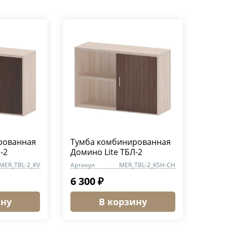
рованная
Тумба комбинированная
-2
Домино Lite ТБЛ-2
MER_TBL-2_KV
Артикул
MER_TBL-2_KSH-CH
6 300 ₽
ину
В корзину