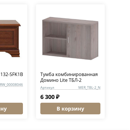
S132-SFK1B
Тумба комбинированная
Домино Lite ТБЛ-2
RW_00008046
Артикул
MER_TBL-2_N
6 300 ₽
ину
В корзину