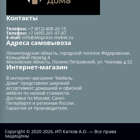
Контакты
Телефон:
+7 (812) 408-20-15
Телефон:
+7 (495) 201-47-87
E-mail:
info@ekspress-mebel.ru
Адреса самовывоза
Ленинградская область, городской посёлок Фёдоровское,
Кольцевой проезд 4
Московская область, Лосино-Петровский, ул. Чкалова д.52
Интернет-магазин
В интернет-магазине "Мебель
Дома" представлен широкий
ассортимент домашней и офисной
мебели по низкой стоимости.
Доставка по Москве, Санкт-
Петербурге и регионам России.
Гарантия от производителя.
Copyright © 2020-2026, ИП Катков А.О. — Все права
защищены