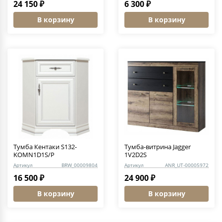
24 150 ₽
6 300 ₽
В корзину
В корзину
Тумба Кентаки S132-
Тумба-витрина Jagger
KOMN1D1S/P
1V2D2S
Артикул
BRW_00009804
Артикул
ANR_UT-00005972
16 500 ₽
24 900 ₽
В корзину
В корзину