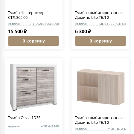
Тумба Честерфилд
Тумба комбинированная
СТЛ.365.06
Домино Lite ТБЛ-2
Артикул
STL_2020036500600
Артикул
MER_TBL-2_KSH-CH
15 500 ₽
6 300 ₽
В корзину
В корзину
Тумба Olivia 1D3S
Тумба комбинированная
Домино Lite ТБЛ-2
Артикул
ANR_645265
Артикул
MER_TBL-2_K