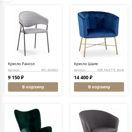
Кресло Рансол
Кресло Шале
Артикул
WO_483862
Артикул
SGR_FALETTE_BLUE
9 150 ₽
14 400 ₽
В корзину
В корзину