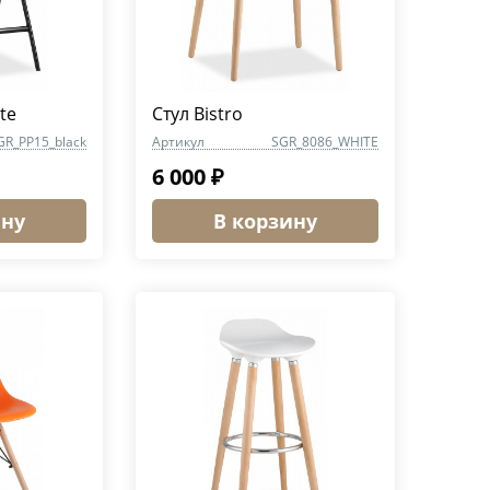
te
Стул Bistro
GR_PP15_black
Артикул
SGR_8086_WHITE
6 000 ₽
ину
В корзину