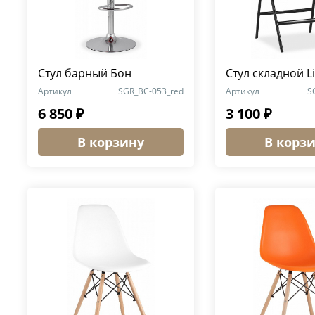
Стул барный Бон
Стул складной Li
Артикул
SGR_BC-053_red
Артикул
S
6 850 ₽
3 100 ₽
В корзину
В корз