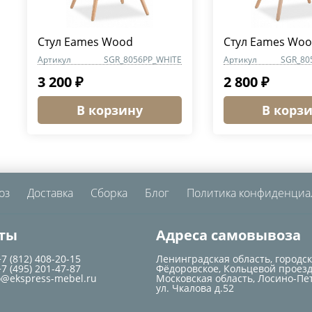
Стул Eames Wood
Стул Eames Wo
Артикул
SGR_8056PP_WHITE
Артикул
SGR_80
3 200 ₽
2 800 ₽
В корзину
В корз
оз
Доставка
Сборка
Блог
Политика конфиденциа
ты
Адреса самовывоза
+7 (812) 408-20-15
Ленинградская область, городс
+7 (495) 201-47-87
Фёдоровское, Кольцевой проезд
o@ekspress-mebel.ru
Московская область, Лосино-Пе
ул. Чкалова д.52