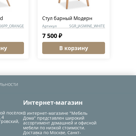
od
Стул барный Модерн
56PP_ORANGE
Артикул
SGR_JASMINE_WHITE
7 500 ₽
ину
В корзину
льности
Интернет-магазин
кой посёлок
В интернет-магазине "Мебель
 4
Дома" представлен широкий
тровский,
ассортимент домашней и офисной
мебели по низкой стоимости.
Доставка по Москве, Санкт-