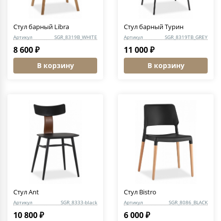
Стул барный Libra
Стул барный Турин
Артикул
SGR_8319B_WHITE
Артикул
SGR_8319TB_GREY
8 600 ₽
11 000 ₽
В корзину
В корзину
Стул Ant
Стул Bistro
Артикул
SGR_8333-black
Артикул
SGR_8086_BLACK
10 800 ₽
6 000 ₽