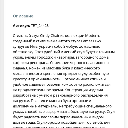
Описание
Артикул:
TET_24423
Стильный стул Cindy Chair из коллекции Modern,
созданный в стиле знаменитого стула Eames DSW
супругов Имз, украсит собой любую домашнюю
обстановку. Этот удобный и легкий стул будет отличным
украшением городской квартиры, загородного дома,
кафе или ресторана. Сочетание черного пластикового
сиденья, ножек из массива бука и классического
металлического крепления придает стулу особенную
красоту и оригинальность. Эргономичная спинка и
удобное сиденье позволят комфортно расположиться
на продолжительное время. Конструкция изделия
разработана с учетом равномерного распределения
нагрузки. Пластик и массив бука прочные и
долговечные материалы, не требующие специального
ухода, способные выдерживать большую нагрузку. Стул
будет радовать вас своим первоначальным видом
долгие годы. Стул хорошо подойдет для гостиной, для
кухни, для террасы, для дачи, для ресторана или для