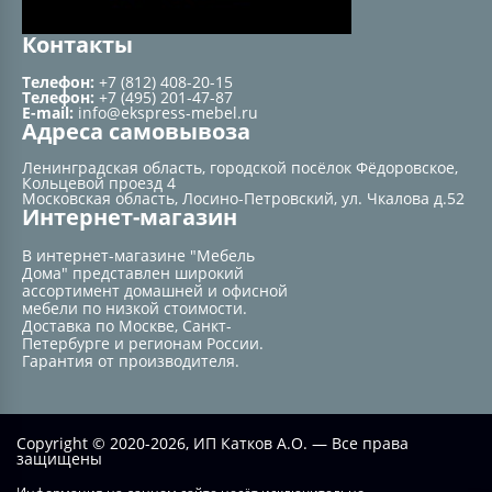
Контакты
Телефон:
+7 (812) 408-20-15
Телефон:
+7 (495) 201-47-87
E-mail:
info@ekspress-mebel.ru
Адреса самовывоза
Ленинградская область, городской посёлок Фёдоровское,
Кольцевой проезд 4
Московская область, Лосино-Петровский, ул. Чкалова д.52
Интернет-магазин
В интернет-магазине "Мебель
Дома" представлен широкий
ассортимент домашней и офисной
мебели по низкой стоимости.
Доставка по Москве, Санкт-
Петербурге и регионам России.
Гарантия от производителя.
Copyright © 2020-2026, ИП Катков А.О. — Все права
защищены