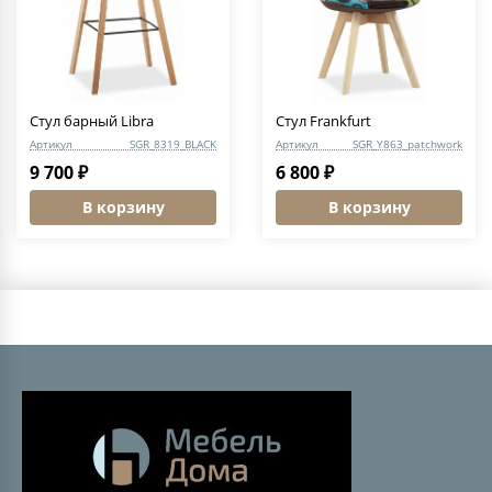
Стул барный Libra
Стул Frankfurt
Артикул
SGR_8319_BLACK
Артикул
SGR_Y863_patchwork
9 700 ₽
6 800 ₽
В корзину
В корзину