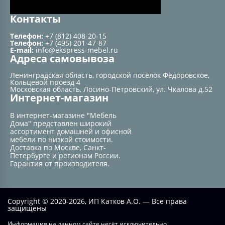
Контакты
Телефон:
+7 (812) 408-20-15
Телефон:
+7 (495) 201-47-87
E-mail:
info@ekspress-mebel.ru
Адреса самовывоза
Ленинградская область, городской посёлок Фёдоровское,
Кольцевой проезд 4
Московская область, Лосино-Петровский, ул. Чкалова д.52
Интернет-магазин
В интернет-магазине "Мебель
Дома" представлен широкий
ассортимент домашней и офисной
мебели по низкой стоимости.
Доставка по Москве, Санкт-
Петербурге и регионам России.
Гарантия от производителя.
Copyright © 2020-2026, ИП Катков А.О. — Все права
защищены
Информация на данном сайте несёт исключительно