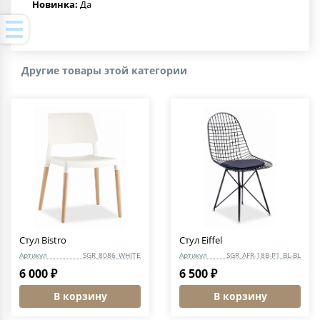
Новинка:
Да
Другие товары этой категории
Стул Bistro
Стул Eiffel
Артикул
SGR_8086_WHITE
Артикул
SGR_AFR-18B-P1_BL-BL
6 000 ₽
6 500 ₽
В корзину
В корзину