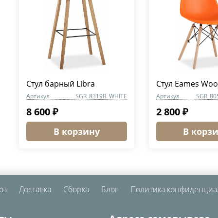
Стул барный Libra
Стул Eames Wo
Артикул
SGR_8319B_WHITE
Артикул
SGR_80
8 600 ₽
2 800 ₽
В корзину
В корз
оз
Доставка
Сборка
Блог
Политика конфиденциа