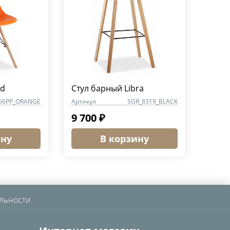
od
Стул барный Libra
56PP_ORANGE
Артикул
SGR_8319_BLACK
9 700 ₽
ину
В корзину
льности