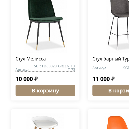
Стул Мелисса
Стул барный Ту
SGR_FDC8028_GREEN_FU
Артикул
SG
Артикул
T-73
10 000 ₽
11 000 ₽
В корзину
В корз