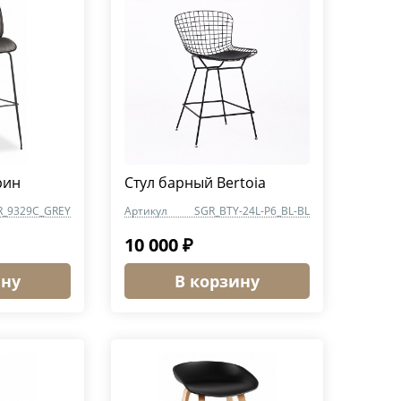
рин
Стул барный Bertoia
R_9329C_GREY
Артикул
SGR_BTY-24L-P6_BL-BL
10 000 ₽
ину
В корзину