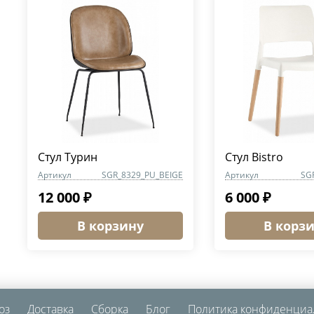
Стул Турин
Стул Bistro
Артикул
SGR_8329_PU_BEIGE
Артикул
SG
12 000 ₽
6 000 ₽
В корзину
В корз
оз
Доставка
Сборка
Блог
Политика конфиденциа