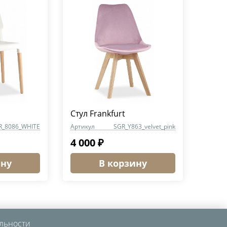
Стул Frankfurt
R_8086_WHITE
Артикул
SGR_Y863_velvet_pink
4 000 ₽
ину
В корзину
льности