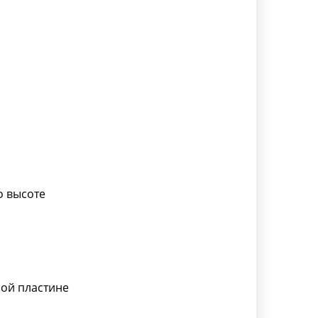
з
о высоте
ой пластине