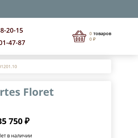
08-20-15
0
товаров
0 ₽
201-47-87
01201.10
tes Floret
35 750 ₽
ет в наличии