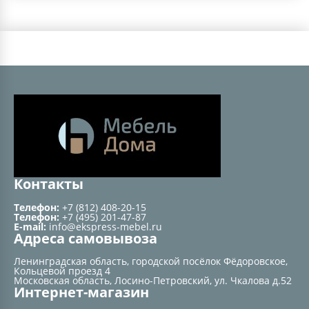
Контакты
Телефон:
+7 (812) 408-20-15
Телефон:
+7 (495) 201-47-87
E-mail:
info@ekspress-mebel.ru
Адреса самовывоза
Ленинградская область, городской посёлок Фёдоровское,
Кольцевой проезд 4
Московская область, Лосино-Петровский, ул. Чкалова д.52
Интернет-магазин