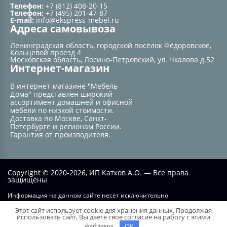
Телефон:
+7 (812) 408-20-15
Телефон:
+7 (495) 201-47-87
E-mail:
info@ekspress-mebel.ru
Адреса самовывоза
Ленинградская область, городской посёлок Фёдоровское,
Кольцевой проезд 4
Московская область, Лосино-Петровский, ул. Чкалова д.52
Интернет-магазин
В интернет-магазине "Мебель
Дома" представлен широкий
ассортимент домашней и офисной
мебели по низкой стоимости.
Доставка по Москве, Санкт-
Петербурге и регионам России.
Гарантия от производителя.
Copyright © 2020-2026, ИП Катков А.О. — Все права
защищены
Информация на данном сайте несёт исключительно
информационный характер и не при каких условиях не является
Этот сайт использует cookie для хранения данных. Продолжая
публичной офертой, определяемой положением статьи №437 ГК РФ.
использовать сайт, Вы даете свое согласие на работу с этими
файлами.
OK