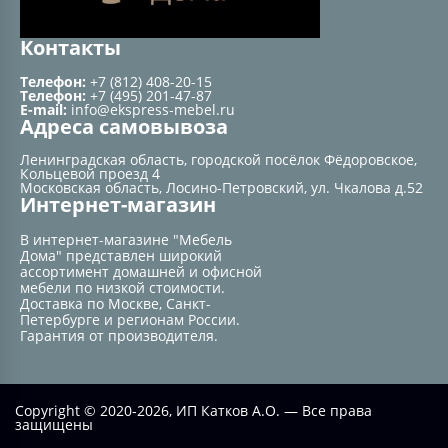
Контакты
Телефон:
+7 (812) 408-20-15
Телефон:
+7 (495) 201-47-87
E-mail:
info@ekspress-mebel.ru
Адреса самовывоза
Ленинградская область, городской посёлок Фёдоровское,
Кольцевой проезд 4
Московская область, Лосино-Петровский, ул. Чкалова д.52
Интернет-магазин
В интернет-магазине "Мебель
Дома" представлен широкий
ассортимент домашней и офисной
мебели по низкой стоимости.
Доставка по Москве, Санкт-
Петербурге и регионам России.
Гарантия от производителя.
Copyright © 2020-2026, ИП Катков А.О. — Все права
защищены