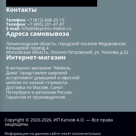
Контакты
Телефон:
+7 (812) 408-20-15
Телефон:
+7 (495) 201-47-87
E-mail:
info@ekspress-mebel.ru
Адреса самовывоза
Ленинградская область, городской посёлок Фёдоровское,
Кольцевой проезд 4
Московская область, Лосино-Петровский, ул. Чкалова д.52
Интернет-магазин
В интернет-магазине "Мебель
Дома" представлен широкий
ассортимент домашней и офисной
мебели по низкой стоимости.
Доставка по Москве, Санкт-
Петербурге и регионам России.
Гарантия от производителя.
Copyright © 2020-2026, ИП Катков А.О. — Все права
защищены
Информация на данном сайте несёт исключительно