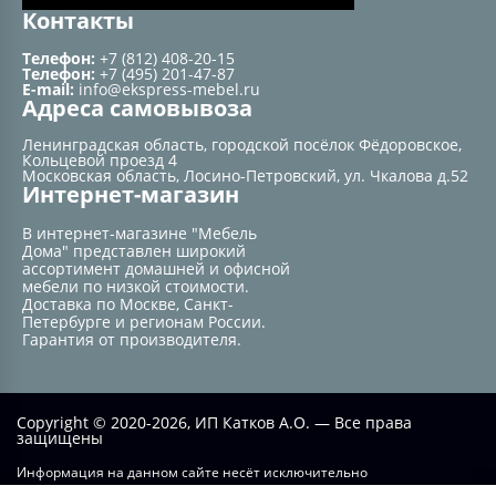
Контакты
Телефон:
+7 (812) 408-20-15
Телефон:
+7 (495) 201-47-87
E-mail:
info@ekspress-mebel.ru
Адреса самовывоза
Ленинградская область, городской посёлок Фёдоровское,
Кольцевой проезд 4
Московская область, Лосино-Петровский, ул. Чкалова д.52
Интернет-магазин
В интернет-магазине "Мебель
Дома" представлен широкий
ассортимент домашней и офисной
мебели по низкой стоимости.
Доставка по Москве, Санкт-
Петербурге и регионам России.
Гарантия от производителя.
Copyright © 2020-2026, ИП Катков А.О. — Все права
защищены
Информация на данном сайте несёт исключительно
информационный характер и не при каких условиях не является