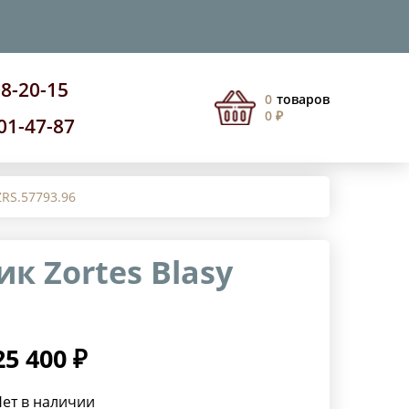
08-20-15
0
товаров
0 ₽
201-47-87
ZRS.57793.96
к Zortes Blasy
25 400 ₽
ет в наличии