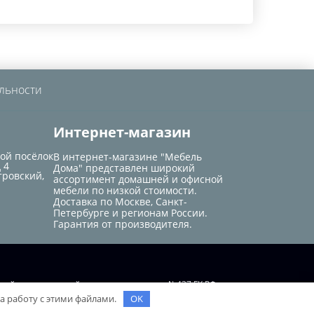
льности
Интернет-магазин
кой посёлок
В интернет-магазине "Мебель
 4
Дома" представлен широкий
тровский,
ассортимент домашней и офисной
мебели по низкой стоимости.
Доставка по Москве, Санкт-
Петербурге и регионам России.
Гарантия от производителя.
той, определяемой положением статьи №437 ГК РФ.
на работу с этими файлами.
OK