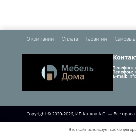
О компании
Оплата
Гарантии
Самовыв
Контак
Телефон:
Телефон:
E-mail:
inf
Copyright © 2020-2026, ИП Катков А.О. — Все пра
Информация на данном сайте несёт исключительно информа
Этот сайт использует cookie для х