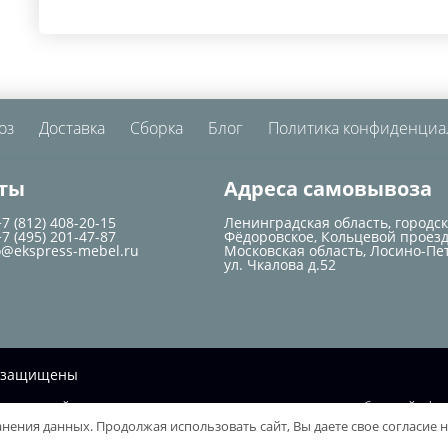
оз
Доставка
Сборка
Блог
Политика конфиденциа
ты
Адреса самовывоза
+7 (812) 408-20-15
Ленинградская область, городс
+7 (495) 201-47-87
Фёдоровское, Кольцевой проезд
o@ekspress-mebel.ru
Московская область, Лосино-Пе
ул. Чкалова д.52
ва защищены
ционный характер и не при каких условиях не является публичной офер
ранения данных. Продолжая использовать сайт, Вы даете свое согласие 