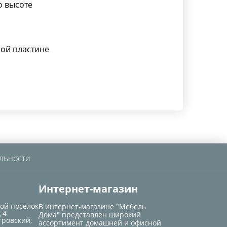
о высоте
ой пластине
льности
Интернет-магазин
кой посёлок
В интернет-магазине "Мебель
 4
Дома" представлен широкий
тровский,
ассортимент домашней и офисной