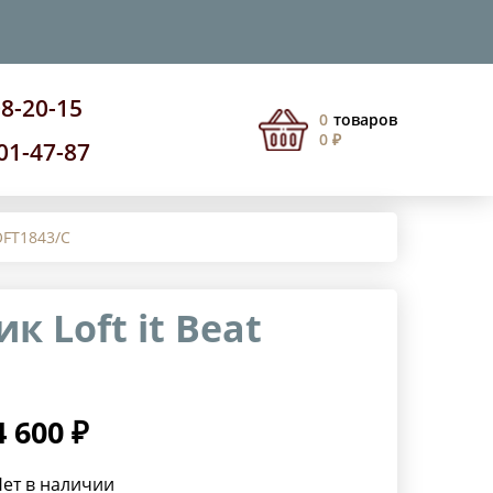
08-20-15
0
товаров
0 ₽
201-47-87
OFT1843/C
 Loft it Beat
4 600 ₽
ет в наличии