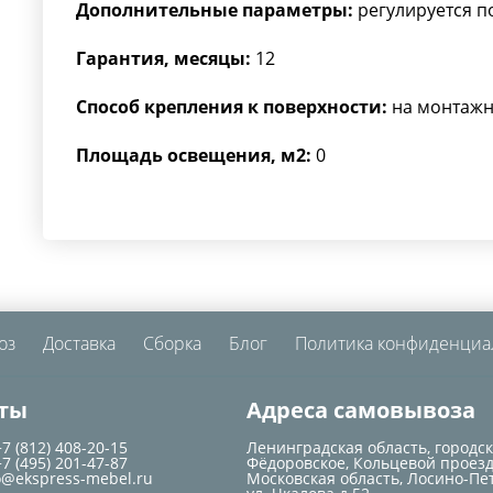
Дополнительные параметры:
регулируется п
Гарантия, месяцы:
12
Способ крепления к поверхности:
на монтажн
Площадь освещения, м2:
0
оз
Доставка
Сборка
Блог
Политика конфиденциа
ты
Адреса самовывоза
+7 (812) 408-20-15
Ленинградская область, городс
+7 (495) 201-47-87
Фёдоровское, Кольцевой проезд
o@ekspress-mebel.ru
Московская область, Лосино-Пе