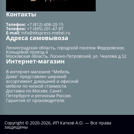
Контакты
Телефон:
+7 (812) 408-20-15
Телефон:
+7 (495) 201-47-87
E-mail:
info@ekspress-mebel.ru
Адреса самовывоза
Ленинградская область, городской посёлок Фёдоровское,
Кольцевой проезд 4
Московская область, Лосино-Петровский, ул. Чкалова д.52
Интернет-магазин
В интернет-магазине "Мебель
Дома" представлен широкий
ассортимент домашней и офисной
мебели по низкой стоимости.
Доставка по Москве, Санкт-
Петербурге и регионам России.
Гарантия от производителя.
Copyright © 2020-2026, ИП Катков А.О. — Все права
защищены