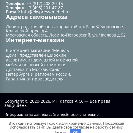
Телефон:
+7 (812) 408-20-15
Телефон:
+7 (495) 201-47-87
E-mail:
info@ekspress-mebel.ru
Адреса самовывоза
Ленинградская область, городской посёлок Фёдоровское,
Кольцевой проезд 4
Московская область, Лосино-Петровский, ул. Чкалова д.52
Интернет-магазин
В интернет-магазине "Мебель
Дома" представлен широкий
ассортимент домашней и офисной
мебели по низкой стоимости.
Доставка по Москве, Санкт-
Петербурге и регионам России.
Гарантия от производителя.
Copyright © 2020-2026, ИП Катков А.О. — Все права
защищены
Информация на данном сайте несёт исключительно
информационный характер и не при каких условиях не является
Этот сайт использует cookie для хранения данных. Продолжая
публичной офертой, определяемой положением статьи №437 ГК РФ.
использовать сайт, Вы даете свое согласие на работу с этими
файлами.
OK